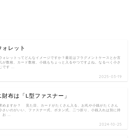
ウォレット
ォレットってどんなイメージですか？最近はフラグメントケースとか言
札が数枚、カード数枚、小銭もちょっと入るやつですよね。なるべく小さ
じです …
2025-03-19
ニ財布は「L型ファスナー」
めますか？ 見た目、カードがたくさん入る、お札や小銭がたくさん
小さいのがいい、ファスナー式、ボタン式、二つ折り、小銭入れは別に持
、お …
2024-10-25