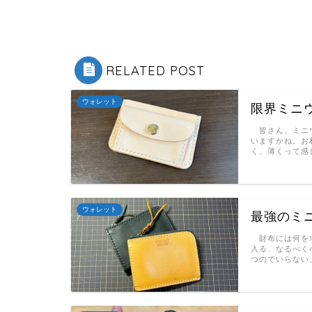
RELATED POST
ウォレット
限界ミニ
皆さん、ミニウ
いますかね。お
く、薄くって感
ウォレット
最強のミ
財布には何を求
入る、なるべく
つのでいらない