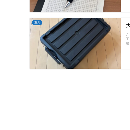
道具
さ
工
箱