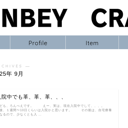
Profile
Item
RCHIVES ―
025年 9月
入院中でも革、革、革、、、
も、ろんべえです。 えー、実は、現在入院中でして、、、。
、１週間〜10日くらいは入院かと思います。 その後は、自宅療養
なるので、少なくとも入 …