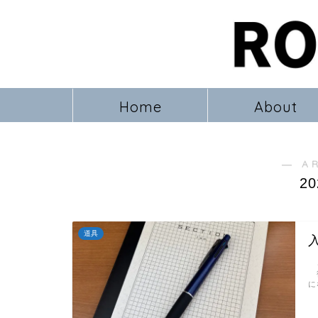
Home
About
― A
2
道具
ど
後
に